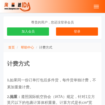
Toggl
navig
尊贵的用户，您还没登录会员
加入会员
登录
首页
帮助中心
计费方式
计费方式
1.
如果同一份订单打包后多件货，每件货单独计费，不
累加重量计费。
2.抛重：
遵照国际航空协会（IATA）规定，针对1立方
英尺以下的包裹计算体积重量。计算方式是
长
cm*
宽